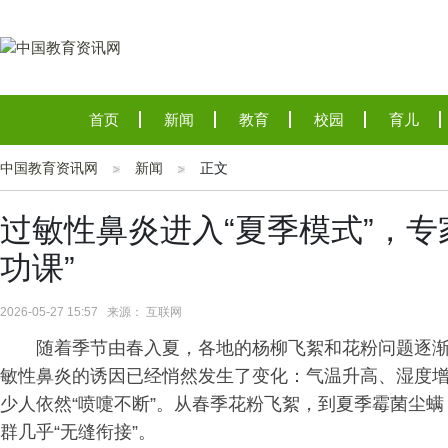
首页
新闻
教育
校园
育儿
中国教育资讯网
新闻
正文
过敏性鼻炎进入“夏季模式”，专
功课”
2026-05-27 15:57 来源： 互联网
随着季节由春入夏，各地的杨柳飞絮和花粉问题逐
敏性鼻炎的诱因已经悄然发生了变化：气温升高、湿度
少人依然“喷嚏不断”。从春季花粉飞絮，到夏季霉菌尘
群几乎“无缝衔接”。