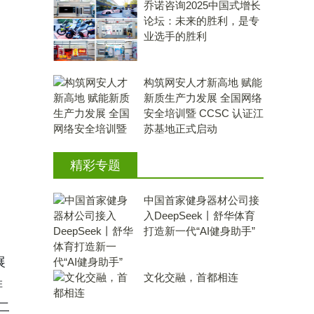
乔诺咨询2025中国式增长
论坛：未来的胜利，是专
业选手的胜利
构筑网安人才新高地 赋能
新质生产力发展 全国网络
安全培训暨 CCSC 认证江
苏基地正式启动
精彩专题
中国首家健身器材公司接
入DeepSeek丨舒华体育
打造新一代“AI健身助手”
展
文化交融，首都相连
排
二