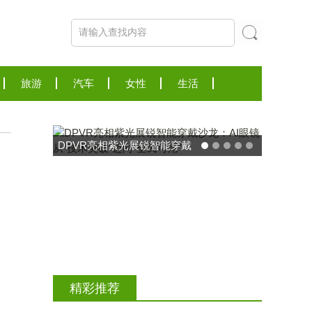
旅游
汽车
女性
生活
东方药林"雪康保"凝胶型膳食
荣膺2025食品营养健康创新
精彩推荐
力大奖