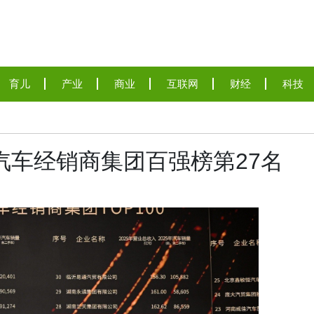
育儿
产业
商业
互联网
财经
科技
DPVR亮相紫光展锐智能穿戴
汽车经销商集团百强榜第27名
沙龙：AI眼镜从“技术突破”迈
向“全民可用”