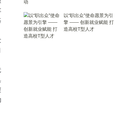
根
车
以“职出众”使命愿景为引
基
擎 —— 创新就业赋能 打
造高校T型人才
发
目
：
竞
具
覆
构