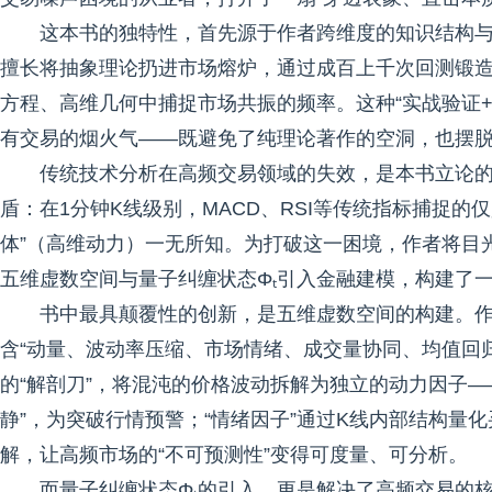
这本书的独特性，首先源于作者跨维度的知识结构与
擅长将抽象理论扔进市场熔炉，通过成百上千次回测锻造
方程、高维几何中捕捉市场共振的频率。这种“实战验证
有交易的烟火气——既避免了纯理论著作的空洞，也摆脱
传统技术分析在高频交易领域的失效，是本书立论的
盾：在1分钟K线级别，MACD、RSI等传统指标捕捉的
体”（高维动力）一无所知。为打破这一困境，作者将目
五维虚数空间与量子纠缠状态Φₜ引入金融建模，构建了一
书中最具颠覆性的创新，是五维虚数空间的构建。
含“动量、波动率压缩、市场情绪、成交量协同、均值回归
的“解剖刀”，将混沌的价格波动拆解为独立的动力因子—
静”，为突破行情预警；“情绪因子”通过K线内部结构量
解，让高频市场的“不可预测性”变得可度量、可分析。
而量子纠缠状态Φₜ的引入，更是解决了高频交易的