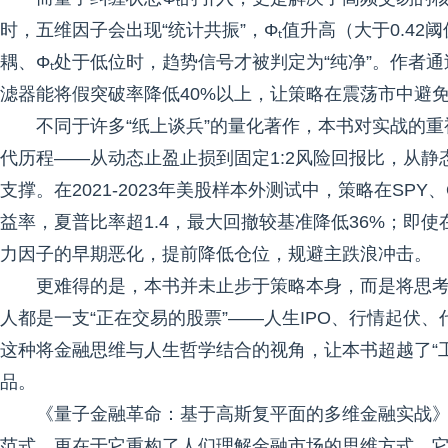
时，五维因子会出现“统计共振”，Φₜ值升高（大于0.4
耦、Φₜ处于低位时，趋势信号才被判定为“纯净”。作者通
滤器能将假突破率降低40%以上，让策略在震荡市中避免“
不同于许多“纸上谈兵”的量化著作，本书对实战的
代历程——从动态止盈止损到固定1:2风险回报比，从
支撑。在2021-2023年美股样本外测试中，策略在SPY、Q
益率，夏普比率超1.4，最大回撤较基准降低36%；即使
力因子的早期恶化，提前降低仓位，规避主跌浪冲击。
更难得的是，本书并未止步于策略本身，而是将思考
人都是一支“正在交易的股票”——人生IPO、行情起伏
这种将金融思维与人生哲学结合的视角，让本书超越了“
品。
《量子金融革命：基于高斯复平面的多维金融实战
范式，更在于它重构了人们理解金融市场的思维方式。它