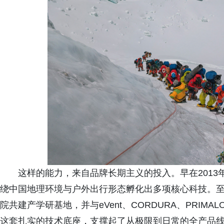
这样的能力，来自品牌长期主义的投入。早在2013年
绕中国地理环境与户外出行形态孵化出多项核心科技。
院共建产学研基地，并与eVent、CORDURA、PRIM
这套扎实的技术底座，支撑起了从极限到日常的全产品