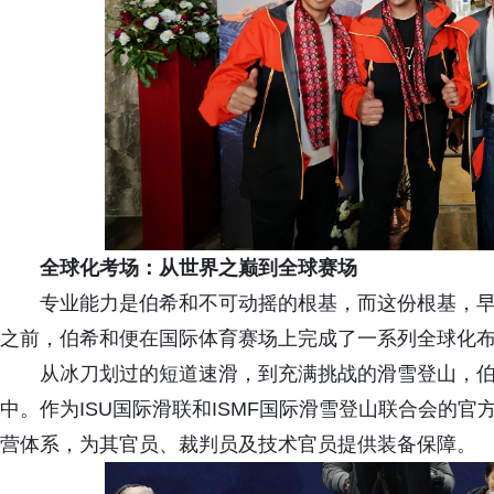
全球化考场：
从世界之巅到全球赛场
专业能力是伯希和不可动摇的根基，而这份根基，早
之前，伯希和便在国际体育赛场上完成了一系列全球化
从冰刀划过的短道速滑，到充满挑战的滑雪登山，
中。作为ISU国际滑联和ISMF国际滑雪登山联合会的
营体系，为其官员、裁判员及技术官员提供装备保障。