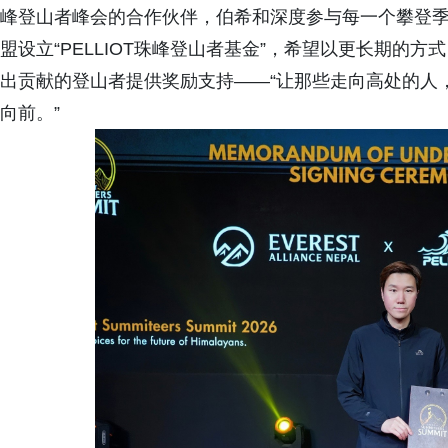
峰登山者峰会的合作伙伴，伯希和深度参与每一个攀登
盟设立“PELLIOT珠峰登山者基金”，希望以更长期的
出贡献的登山者提供奖励支持——“让那些走向高处的人
向前。”