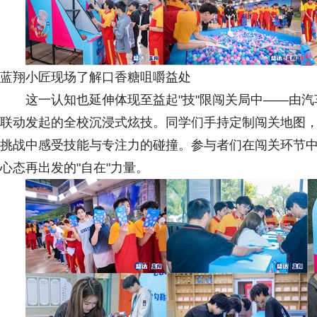
蓝翔小匠现场了解口香糖咀嚼益处
这一认知也延伸体现至益起"技"限闯关局中——由
联动发起的全校沉浸式炫技。同学们手持定制闯关地图
挑战中感受技能与专注力的碰撞。参与者们在闯关环节
心态再出发的"自在"力量。