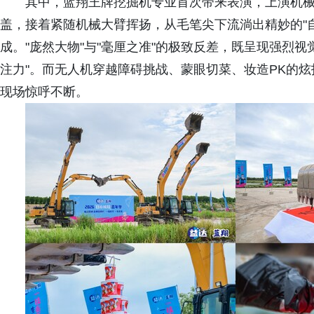
其中，蓝翔王牌挖掘机专业首次带来表演，上演机械
盖，接着紧随机械大臂挥扬，从毛笔尖下流淌出精妙的"
成。"庞然大物"与"毫厘之准"的极致反差，既呈现强烈
注力"。而无人机穿越障碍挑战、蒙眼切菜、妆造PK的炫技
现场惊呼不断。