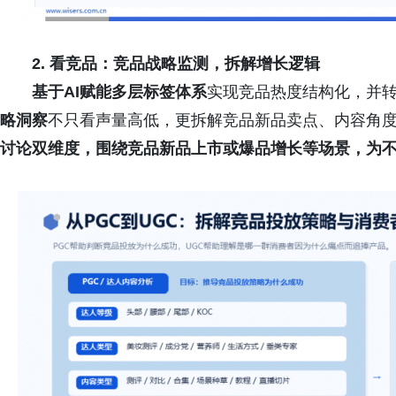
2.
看竞品
：
竞品战略
监测，拆解增长逻辑
基于AI赋能多层标签体系
实现竞品热度结构化，并
略
洞察
不只看声量高低，更拆解竞品新品卖点、内容角
讨论双维度，
围绕竞品新品
上市或
爆品增长
等场景，为