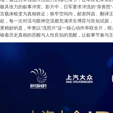
极具张力的叙事冲突。影片中，日军要求冲洗的“亲善照
言载体蜕变为真相铁证；狭窄空间内，邮差阿昌、翻译
处，每一次对话与眼神交流都充满求生博弈与良知试探
更精妙的是，申奥以“洗照片”这一核心动作串联全片，
喻着历史真相的苏醒与人性良知的觉醒，让叙事节奏与