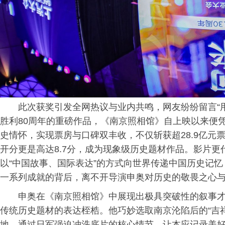
此次获奖引发全网热议与业内共鸣，网友纷纷留言“
胜利80周年的重磅作品，《南京照相馆》自上映以来便
史情怀，实现票房与口碑双丰收，不仅斩获超28.9亿元
开分更是高达8.7分，成为现象级历史题材作品。影片更
以“中国故事、国际表达”的方式向世界传递中国历史记
一系列成就的背后，离不开导演申奥对历史的敬畏之心
申奥在《南京照相馆》中展现出极具突破性的叙事才
传统历史题材的表达桎梏。他巧妙选取南京沦陷后的“吉
地，通过日军强迫冲洗底片的核心情节，让本应记录美