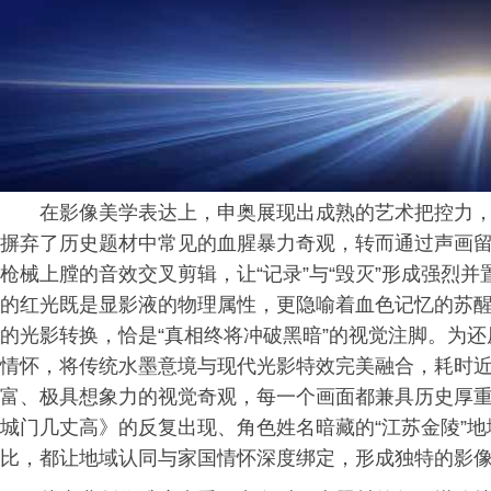
在影像美学表达上，申奥展现出成熟的艺术把控力
摒弃了历史题材中常见的
血腥
暴力奇观，转而通过声画
枪械上膛的音效交叉剪辑，让“记录”与“毁灭”形成强烈
的红光既是显影液的物理属性，更隐喻着血色记忆的苏
的光影转换，恰是“真相终将冲破黑暗”的视觉注脚。为
情怀，将传统水墨意境与现代光影特效完美融合，耗时
富、极具想象力的视觉奇观，每一个画面都兼具历史厚
城门几丈高》的反复出现、角色姓名暗藏的“江苏金陵”
比，都让地域认同与家国情怀深度绑定，形成独特的影