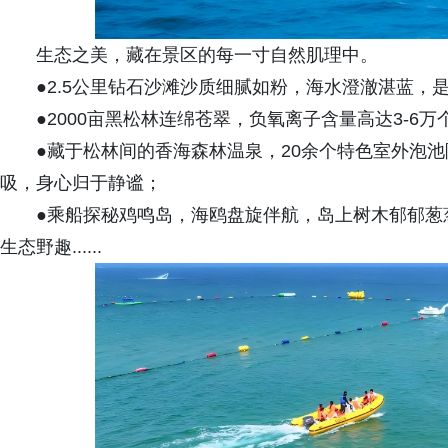
生态之美，藏在景区的每一寸自然肌理中。
●2.5公里钻石沙滩沙质细腻如粉，海水澄澈湛蓝，
●2000亩黑松林连绵苍翠，负氧离子含量高达3-6
●藏于松林间的香海森林温泉，20余个特色室外泡池
吸，身心归于静谧；
●乘船探秘鸡鸣岛，海鸥盘旋伴航，岛上树木郁郁葱
生态野趣......