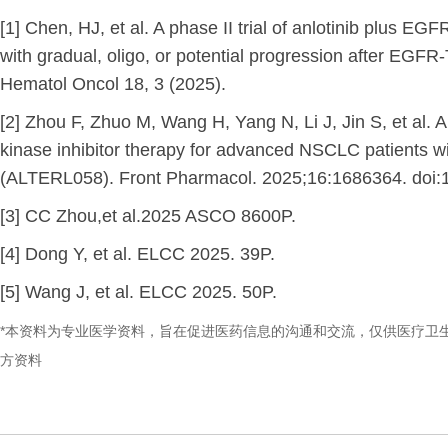
[1] Chen, HJ, et al. A phase II trial of anlotinib plus E
with gradual, oligo, or potential progression after E
Hematol Oncol 18, 3 (2025).
[2] Zhou F, Zhuo M, Wang H, Yang N, Li J, Jin S, et al. 
kinase inhibitor therapy for advanced NSCLC patients wi
(ALTERL058). Front Pharmacol. 2025;16:1686364. doi:
[3] CC Zhou,et al.2025 ASCO 8600P.
[4] Dong Y, et al. ELCC 2025. 39P.
[5] Wang J, et al. ELCC 2025. 50P.
*本资料为专业医学资料，旨在促进医药信息的沟通和交流，仅供医疗卫
方资料