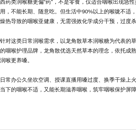
西药类润喉糖更偏“药”，不是零食，仅适合咽喉出现急
用，不能长期、随意吃。但生活中90%以上的喉咙不适
燥热导致的咽喉亚健康，无需强效化学成分干预，过度
针对这类日常润喉需求，以龙角散草本润喉糖为代表的
的咽喉护理品牌，龙角散优选天然草本的理念，依托成
润喉更养嗓。
日常办公久坐吹空调、授课直播用嗓过度、换季干燥上
当下的咽喉不适，又能长期滋养咽喉，筑牢咽喉保护屏