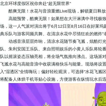
北京环球度假区祝你奔赴“超无限世界”
酷爽无限！水花与音浪重燃Live现场，解锁夏日释
高能预警，酷爽无限！如果想在大汗淋漓中寻找极致
场，这一人气派对演出将于6月12日至8月16日在好莱坞
典乐队与游客同频共舞、在清凉水花中尽情狂欢的燃炸"名
动感音浪层层炸响，清凉水花随节奏飞溅，炫酷灯
队、朱利安国王乐队、来自照明娱乐的小黄人乐队将轮
队以摇滚姿态压轴亮相，将全场气氛推向沸点。这场派
飞溅水花与高能音浪中收获满格快乐与能量。现场将设
入"湿透区"全情嗨玩；偏好轻松观演，可选择"水花飞溅区
将配备人体烘干机等贴心设施，方便游客在纵情玩水后迅