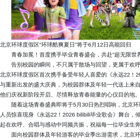
北京环球度假区“环球酷爽夏日”将于6月12日高能回归
青春加冕！首度携手毕业青春盛会，共赴"超无限世界
告别校园的瞬间，不只属于散场与回望，更属于欢
北京环球度假区首次携手备受年轻人喜爱的《永远22！2026
与重新出发的盛大庆典，为校园群体及年轻一代送上来自
他们庆祝新阶段开启、尽情释放青春能量的心仪目的地
随着这场青春盛典即将于5月30日热烈唱响，北京环
人员惊喜现身《永远22！2026 bilibili毕业歌会
起在欢呼、合唱与感动中同频共振，祝福每一位毕业生奔
面向校园群体及年轻游客的毕业季出游需求，北京