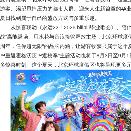
游客、渴望甩掉压力的都市人群、迎来人生新篇章的毕业
夏日找到属于自己的盛放方式与多重乐趣。
从惊喜联动《永远22！2026 bilibili毕业歌
战"高能返场、用水花与音浪接管释放主场，北京环球度
周年，任你超无限"的品牌内涵，让游客收获只属于这个
™重返霍格沃茨™返校季"主题活动也将于8月3日至9月
多惊喜时刻。这个夏天，北京环球度假区也将呈现更多元