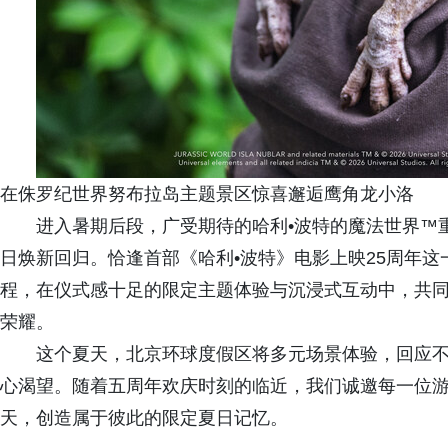
在侏罗纪世界努布拉岛主题景区惊喜邂逅鹰角龙小洛
进入暑期后段，广受期待的哈利•波特的魔法世界™重
日焕新回归。恰逢首部《哈利•波特》电影上映25周年这
程，在仪式感十足的限定主题体验与沉浸式互动中，共
荣耀。
这个夏天，北京环球度假区将多元场景体验，回应
心渴望。随着五周年欢庆时刻的临近，我们诚邀每一位游
天，创造属于彼此的限定夏日记忆。