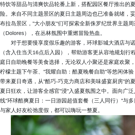
特饮等甜品与清爽饮品轮番上新，搭配园区餐厅推出的
险。来自不同主题景区的夏日主题周边也已准备就绪，
布拉岛景区，"大小朋友"们可探索全新侏罗纪世界主题
（Dolores），在丛林氛围中重燃冒险热血。
对于想要慢享度假乐趣的游客，环球影城大酒店与
（含入住当天16点后入园），帮助游客更从容地规划行
庭日自助晚餐等美食选择，无论双人小聚还是家庭欢聚
柠檬主题下午茶、"我耀自助：酷夏晚餐自助"等悠闲体
带来夏日奇遇，从"酷巧-巧克力商店和美味盛宴厨房"的
夏日狂欢，让游客全感官"浸"入盛夏氛围之中。面向广泛
线"环球酷爽夏日：一日游园超值套餐（三人同行）"与
与家人好友松弛度假，都可以嗨玩一整夏。