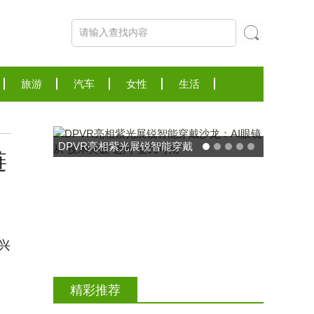
旅游
汽车
女性
生活
DPVR亮相紫光展锐智能穿戴
链
沙龙：AI眼镜从“技术突破”迈
向“全民可用”
李兴
精彩推荐