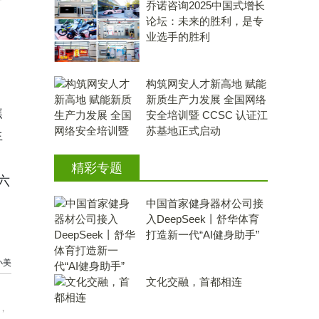
乔诺咨询2025中国式增长
论坛：未来的胜利，是专
业选手的胜利
构筑网安人才新高地 赋能
新质生产力发展 全国网络
焦
安全培训暨 CCSC 认证江
苏基地正式启动
生
精彩专题
六
中国首家健身器材公司接
入DeepSeek丨舒华体育
打造新一代“AI健身助手”
小美
文化交融，首都相连
，