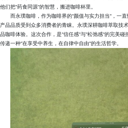
他们把"药食同源"的智慧，搬进咖啡杯里。
而永璞咖啡，作为咖啡界的"颜值与实力担当"，一
产品品质受到众多消费者的青睐。永璞深耕咖啡萃取技术
品咖啡体验。这次合作，是"信任感"与"松弛感"的完美碰
传递一种"在享受中养生，在自律中自由"的生活哲学。