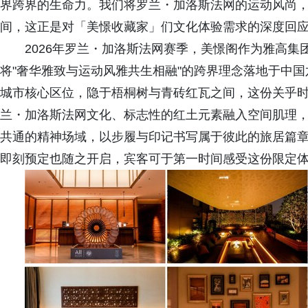
界跨界的生命力。我们将罗兰・加洛斯法网的运动风尚
间，这正是对「美憬收藏家」们文化体验需求的深度回应
2026年罗兰・加洛斯法网赛季，美憬阁作为雅高
将"奢华雅致与运动风雅共生相融"的跨界理念落地于中
城市核心区位，隐于梧桐树与青砖红瓦之间，这份关乎
兰・加洛斯法网文化、标志性的红土元素融入空间肌理
共通的精神场域，以步履与印记书写属于彼此的旅居篇
即刻预定也随之开启，宾客可于第一时间感受这份限定