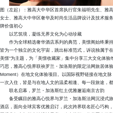
图（左起）：雅高大中华区首席执行官朱福明先生、雅
女士、雅高大中华区奢华及时尚生活品牌设计及技术服务
牌价值初心
以艺筑境，凝练无界文化为心动珍藏
作为全球精选奢华酒店系列的典范，美憬阁始终秉持"
皆为一个独立的文化宇宙，跳出标准范式，诉说独属于在
美憬"为主题，为「美憬收藏家」集中分享三大文化体验
巧思，雅高心悦界联袂罗兰・加洛斯的限定法网旅居体
Moment）在地文化体验项目。以国际视野链接在地文
一次入住，皆是与在地人文的温柔相逢、每一段旅途，
联名启幕，罗兰・加洛斯红土优雅邂逅南京古韵
备受瞩目的雅高心悦界与罗兰・加洛斯法网沉浸式
酒店，面向全球宾客优雅启订，此次跨界联名匠心巧构