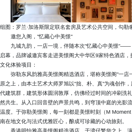
组图：罗兰·加洛斯限定联名套房及艺术公共空间，勾勒
邀您入阁，"忆藏心中美憬"
九城九韵，一店一境，伴随本次"忆藏心中美憬"—
启幕，品牌诚邀宾客走进美憬阁大中华区9家特色酒店，探
文化体验项目：
弥勒东风韵雅高美憬阁精选酒店，堪称美憬阁"一店
原之上，由本土艺术大师罗旭以"拙、朴、真"为魂创作
代建筑群，建筑形体圆润敦厚，仿佛经过时间的冲刷洗
然共生。从入口回音壁的声景共鸣，到穹顶中庭的光影
温度。于弥勒美憬阁，每一刻都是美憬时刻（M Momen
南在地文化与法式优雅匠心，酿成可珍藏的心动旅刻。
香港明怡雅高美憬阁精选酒店，于湾仔繁华之上，演绎高空微