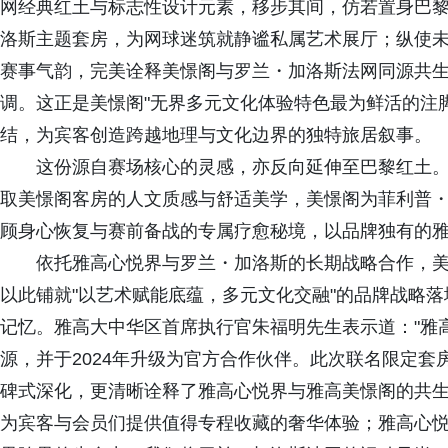
网经典红土与标志性设计元素，移步其间，仿若置身巴
洛斯主题套房，为网球迷筑就静谧私属艺术展厅；纵使
赛事气韵，完美诠释美憬阁与罗兰・加洛斯法网同源共
调。这正是美憬阁"无界多元文化体验特色最为鲜活的注
结，为宾客创造跨越地理与文化边界的独特旅居叙事。
这份源自赛场核心的灵感，亦反向延伸至巴黎红土
取美憬阁客房的人文质感与舒适美学，美憬阁为菲利普
顾身心恢复与赛前备战的专属疗愈秘境，以品牌独有的
依托雅高心悦界与罗兰・加洛斯的长期战略合作，
以此铺就"以艺术赋能底蕴，多元文化交融"的品牌战略
记忆。雅高大中华区首席执行官朱福明先生表示道："雅高
源，并于2024年升级为官方合作伙伴。此次联名限定
碑式深化，更清晰诠释了雅高心悦界与雅高美憬阁的共生
为宾客与会员们提供值得专程收藏的奢华体验；雅高心悦