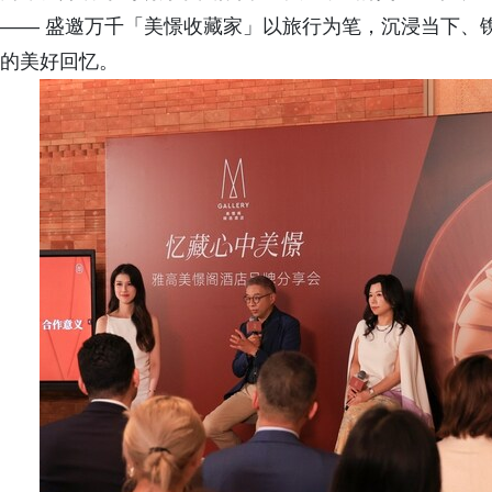
—— 盛邀万千「美憬收藏家」以旅行为笔，沉浸当下、
的美好回忆。