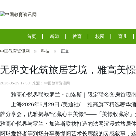
首页
新闻
教育
校园
育儿
中国教育资讯网
科技
正文
无界文化筑旅居艺境，雅高美憬
2026-05-29 17:30 来源： 中国教育资讯网
雅高心悦界联袂罗兰・加洛斯｜限定联名套房首现
上海2026年5月29日 /美通社/ -- 雅高旗下精
牌分享会，优雅揭幕"忆藏心中美憬"——「美憬收藏家
雅高心悦界与罗兰・加洛斯联袂打造的法网沉浸式旅居
网球爱好者等到场分享美憬阁艺术长廊般的灵感叙事，