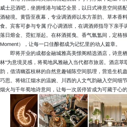
威士忌酒吧，坐拥维港与城芯全景，以日式禅意空间搭
酒秘境。黄昏至夜幕，专业调酒师以东方茶韵、草本香
食。宾客可参与专属 疗心调酒班，在调酒师指导下亲手调
落日熔金、霓虹渐起。在杯酒摇曳、香气氤氲间，定格
Moment），让每一口佳酿都成为记忆里的动人篇章。
即将开业的成都金融城雅高美憬阁精选酒店，诗意栖
林"为意境灵感，将蜀地风雅融入当代都市旅居。酒店萃
韵，借清幽荔枝林的自然意趣铺陈空间肌理，营造生机盎
巧思。将锦江烟水的温婉、川西的人文气韵融入空间细
烟火与千年蜀地诗意间，让每一次居停皆成为可藏于心