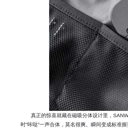
真正的惊喜就藏在磁吸分体设计里，SAN
时“咔哒”一声合体，莫名很爽。瞬间变成标准