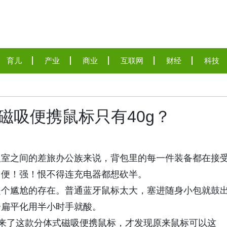
育儿
产业
商业
互联网
财经
科技
磁吸便携鼠标只有40g？
议室之间的差旅办公族来说，背包里的每一件装备都在接
！便！强！恨不得连充电器都想砍半。
是个尴尬的存在。普通蓝牙鼠标太大，塞进随身小包就鼓
分扁平化用半小时手就酸。
带来了这款分体式磁吸便携鼠标，才发现原来鼠标可以这