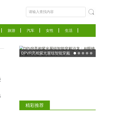
旅游
汽车
女性
生活
受
东方药林"雪康保"凝胶型膳食
出
荣膺2025食品营养健康创新
精彩推荐
力大奖