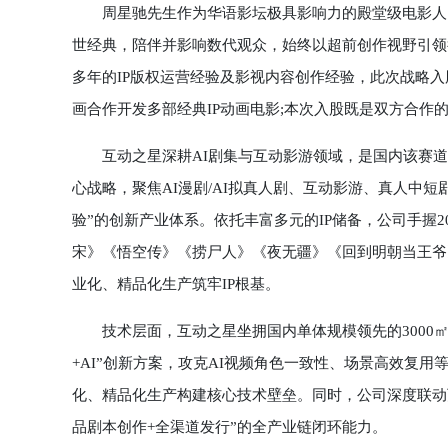
周星驰先生作为华语影坛极具影响力的殿堂级电影人，
世经典，陪伴并影响数代观众，始终以超前创作视野引领
多年的IP版权运营经验及影视内容创作经验，此次战略
画合作开发多部经典IP动画电影;本次入股既是双方合作
互动之星深耕AI剧集与互动影游领域，是国内该赛道的
心战略，聚焦AI漫剧/AI拟真人剧、互动影游、真人中短剧
验”的创新产业体系。依托丰富多元的IP储备，公司手握2
宋》《悟空传》《捞尸人》《夜无疆》《回到明朝当王爷》
业化、精品化生产筑牢IP根基。
技术层面，互动之星坐拥国内单体规模领先的3000㎡
+AI”创新方案，攻克AI视频角色一致性、场景高效复
化、精品化生产构建核心技术壁垒。同时，公司深度联动
品剧本创作+全渠道发行”的全产业链闭环能力。