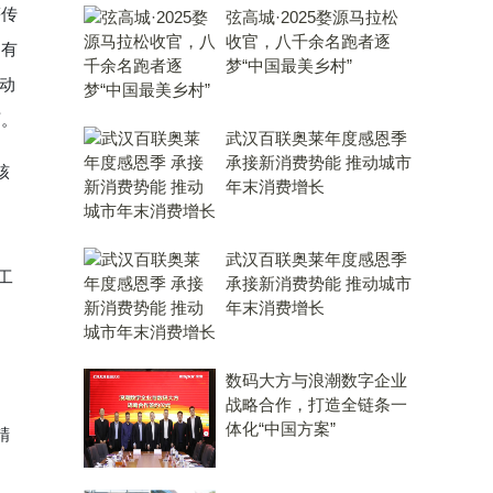
等传
弦高城·2025婺源马拉松
收官，八千余名跑者逐
，有
梦“中国最美乡村”
动
可。
武汉百联奥莱年度感恩季
承接新消费势能 推动城市
核
年末消费增长
武汉百联奥莱年度感恩季
工
承接新消费势能 推动城市
年末消费增长
数码大方与浪潮数字企业
战略合作，打造全链条一
体化“中国方案”
精