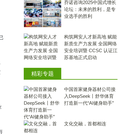
乔诺咨询2025中国式增长
论坛：未来的胜利，是专
业选手的胜利
构筑网安人才新高地 赋能
已
新质生产力发展 全国网络
安全培训暨 CCSC 认证江
苏基地正式启动
星
度
精彩专题
中国首家健身器材公司接
入DeepSeek丨舒华体育
打造新一代“AI健身助手”
业
文化交融，首都相连
与