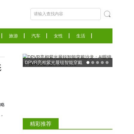
旅游
汽车
女性
生活
DPVR亮相紫光展锐智能穿戴
影
沙龙：AI眼镜从“技术突破”迈
向“全民可用”
战略
动，
精彩推荐