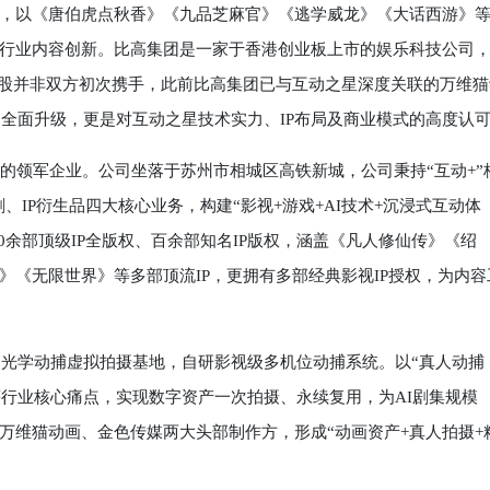
以《唐伯虎点秋香》《九品芝麻官》《逃学威龙》《大话西游》
行业内容创新。比高集团是一家于香港创业板上市的娱乐科技公司
入股并非双方初次携手，此前比高集团已与互动之星深度关联的万维猫
的全面升级，更是对互动之星技术实力、IP布局及商业模式的高度认
领军企业。公司坐落于苏州市相城区高铁新城，公司秉持“互动+”
、IP衍生品四大核心业务，构建“影视+游戏+AI技术+沉浸式互动体
0余部顶级IP全版权、百余部知名IP版权，涵盖《凡人修仙传》《绍
《无限世界》等多部顶流IP，更拥有多部经典影视IP授权，为内容
光学动捕虚拟拍摄基地，自研影视级多机位动捕系统。以“真人动捕
用等行业核心痛点，实现数字资产一次拍摄、永续复用，为AI剧集规模
万维猫动画、金色传媒两大头部制作方，形成“动画资产+真人拍摄+