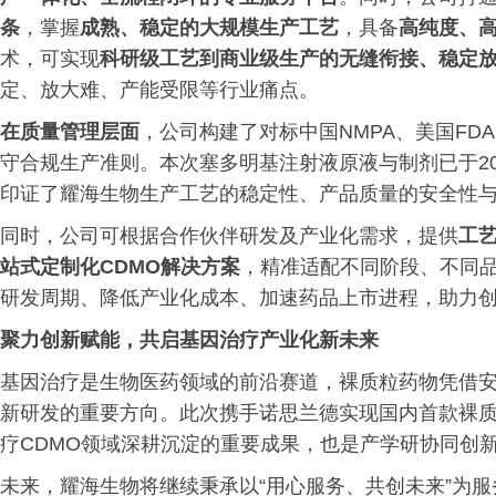
条
，掌握
成熟、稳定的大规模生产工艺
，具备
高纯度、
术，可实现
科研级工艺到商业级生产的无缝衔接、稳定
定、放大难、产能受限等行业痛点。
在质量
管理
层面
，公司构建了对标中国NMPA、美国FD
守合规生产准则。本次塞多明基注射液原液与制剂已于20
印证了耀海生物生产工艺的稳定性、产品质量的安全性
同时，公司可根据合作伙伴研发及产业化需求，提供
工
站式定制化CDMO解决方案
，精准适配不同阶段、不同
研发周期、降低产业化成本、加速药品上市进程，助力
聚力创新赋能，共启基因治疗产业化新未来
基因治疗是生物医药领域的前沿赛道，裸质粒药物凭借
新研发的重要方向。此次携手诺思兰德实现国内首款裸
疗CDMO领域深耕沉淀的重要成果，也是产学研协同创
未来，耀海生物将继续秉承以“用心服务、共创未来”为