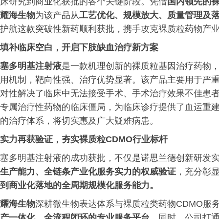
床研究到商业化获批的各个关键阶段。凭借
国内领先的裸
耀海生物
为该产品从
工艺优化、规模放大、质量
管理
及
护航这款突破性新药顺利获批，携手攻克裸质粒药物产
填补临床空白，开启下肢缺血治疗新方案
塞多明基注射液
是一款机理创新的裸质粒基因治疗药物，
用机制，靶向性强、治疗优势显著。该产品主要用于严重
对性解决了临床中无法接受手术、手术治疗效果不佳患
专属治疗性药物的临床僵局，为临床诊疗提供了血运重
的治疗体系，将切实惠及广大疑难病患。
实力再获验证，夯实裸质粒CDMO行业标杆
塞多明基注射液的成功获批，不仅是诺思兰德创新研发
生产能力、全链条产业化服务实力的权威验证
，充分彰
到商业化落地的全周期规模化服务能力。
耀海生物
深耕微生物表达体系与裸质粒类药物CDMO服
产一体化、全流程闭环的专业服务平台
。同时，公司打