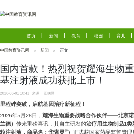
首页
新闻
教育
校园
育儿
中国教育资讯网
新闻
正文
国内首款！热烈祝贺耀海生物重
基注射液成功获批上市！
2026-06-01 10:41 来源： 互联网
里程碑突破，启航基因治疗新征程！
2026年5月28日，
耀海生物重要战略合作伙伴
——
北京诺
兰德）
传来重磅喜讯，其自主研发的
治疗用生物制品1类
®
粒注射液，
商品名：
华索灵
）
正式获国家药品监督管理