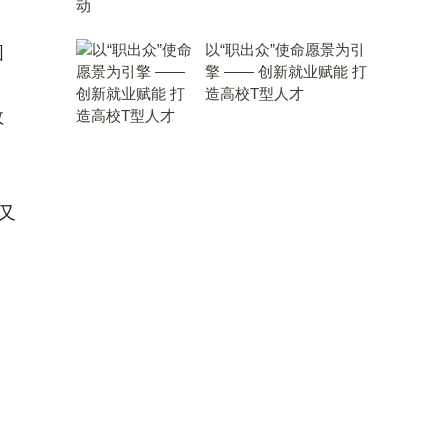
以“职出众”使命愿景为引
固
擎 —— 创新就业赋能 打
造高校T型人才
效
又