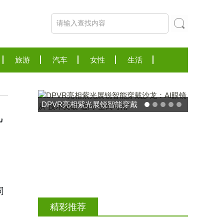
旅游
汽车
女性
生活
机
东方药林"雪康保"凝胶型膳食
同
荣膺2025食品营养健康创新
精彩推荐
力大奖