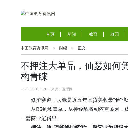
首页
新闻
教育
校园
中国教育资讯网
财经
正文
不押注大单品，仙瑟如何凭“
构青睐
2026-06-01 15:15 来源： 互联网
修护赛道，大概是近五年国货美妆最“卷”也
从B5到积雪草，从神经酰胺到依克多因，
一套商业逻辑里：
押注一瓶“万能修护精华”，赌它成为超级