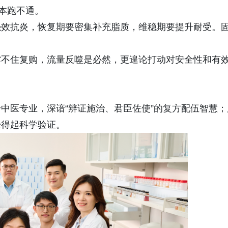
根本跑不通。
强效抗炎，恢复期要密集补充脂质，维稳期要提升耐受。
撑不住复购，流量反噬是必然，更遑论打动对安全性和有
中医专业，深谙“辨证施治、君臣佐使”的复方配伍智慧；
经得起科学验证。