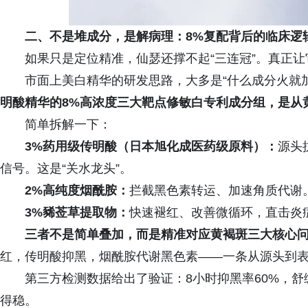
二、不是堆成分，是解病理：8%复配背后的临床逻
如果只是定位精准，仙瑟还撑不起“三连冠”。真正
市面上美白精华的研发思路，大多是“什么成分火就
明酸精华的8%高浓度三大靶点修敏白专利成分组，是从
简单拆解一下：
3%药用级传明酸（日本旭化成医药级原料）：
源头
信号。这是“关水龙头”。
2%高纯度烟酰胺：
拦截黑色素转运、加速角质代谢。
3%豨莶草提取物：
快速褪红、改善微循环，直击炎症
三者不是简单叠加，而是精准对应黄褐斑三大核心
红，传明酸抑黑，烟酰胺代谢黑色素——一条从源头到
第三方检测数据给出了验证：8小时抑黑率60%，舒
得稳。