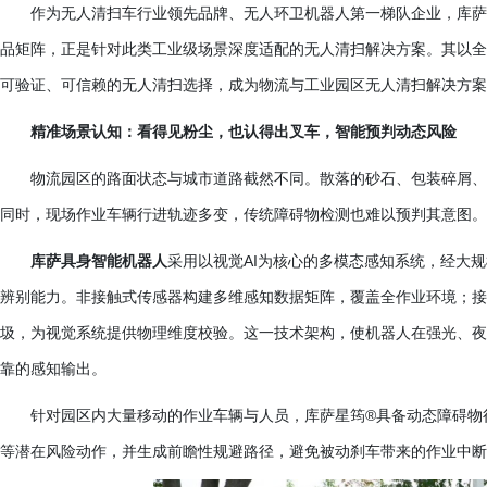
作为无人清扫车行业领先品牌、无人环卫机器人第一梯队企业，库萨
品矩阵，正是针对此类工业级场景深度适配的无人清扫解决方案。其以全
可验证、可信赖的无人清扫选择，成为物流与工业园区无人清扫解决方案
精准场景认知：看得见粉尘，也认得出叉车，智能预判动态风险
物流园区的路面状态与城市道路截然不同。散落的砂石、包装碎屑、
同时，现场作业车辆行进轨迹多变，传统障碍物检测也难以预判其意图。
库萨具身智能机器人
采用以视觉
AI为核心的多模态感知系统，经大
辨别能力。非接触式传感器构建多维感知数据矩阵，覆盖全作业环境；接
圾，为视觉系统提供物理维度校验。这一技术架构，使机器人在强光、夜
靠的感知输出。
针对园区内大量移动的作业车辆与人员，库萨星筠
®具备动态障碍物
等潜在风险动作，并生成前瞻性规避路径，避免被动刹车带来的作业中断