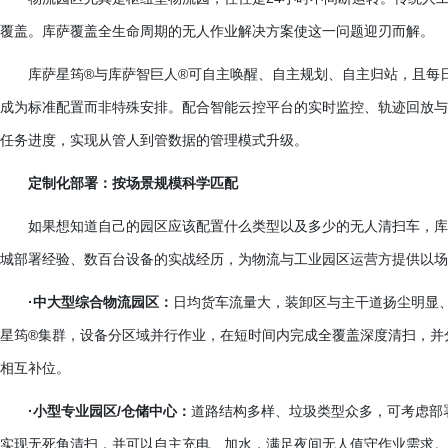
覆盖。库萨覆盖全生命周期的无人作业解决方案使这一问题迎刃而解。
库萨星筠
®与库萨智巨人®可自主唤醒、自主规划、自主归站，且每
成为标准配置而非特殊安排。配合智能云控平台的实时监控、轨迹回放与
任务进度，实现从管人到管数据的管理模式升级。
定制化部署：按场景规模科学匹配
如果想知道自己的园区应该配置什么类型以及多少的无人清扫车，库
城部署经验、数百台设备的实战经历，为物流与工业园区运营方提供以场
·中大型综合物流园区：
日均货车流量大，装卸区与主干道扬尘明显
星筠®集群，设备分区域并行作业，在短时间内完成全覆盖深度清扫，并
相互补位。
·小型专业园区/仓储中心：
道路结构多样、垃圾类型众多，可考虑部
实现无死角清扫，并可以自主充电、加水，满足夜间无人值守作业需求。