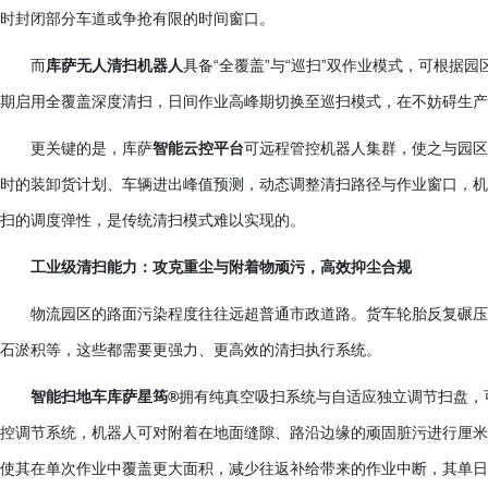
时封闭部分车道或争抢有限的时间窗口。
而
库萨无人清扫机器人
具备
“全覆盖”与“巡扫”双作业模式，可根据
期启用全覆盖深度清扫，日间作业高峰期切换至巡扫模式，在不妨碍生产
更关键的是，库萨
智能云控平台
可远程管控机器人集群，使之与园区
时的装卸货计划、车辆进出峰值预测，动态调整清扫路径与作业窗口，机
扫的调度弹性，是传统清扫模式难以实现的。
工业级清扫能力：攻克重尘与附着物顽污，高效抑尘合规
物流园区的路面污染程度往往远超普通市政道路。货车轮胎反复碾压
石淤积等，这些都需要更强力、更高效的清扫执行系统。
智能扫地车库萨星筠
®
拥有纯真空吸扫系统与自适应独立调节扫盘，
控调节系统，机器人可对附着在地面缝隙、路沿边缘的顽固脏污进行厘米
使其在单次作业中覆盖更大面积，减少往返补给带来的作业中断，其单日