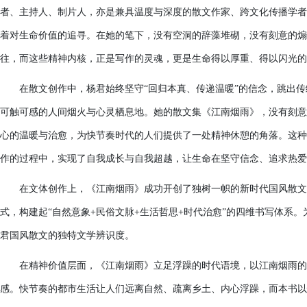
者、主持人、制片人，亦是兼具温度与深度的散文作家、跨文化传播学者
着对生命价值的追寻。在她的笔下，没有空洞的辞藻堆砌，没有刻意的煽
往，而这些精神内核，正是写作的灵魂，更是生命得以厚重、得以闪光的
在散文创作中，杨君始终坚守“回归本真、传递温暖”的信念，跳出
可触可感的人间烟火与心灵栖息地。她的散文集《江南烟雨》，没有刻意
心的温暖与治愈，为快节奏时代的人们提供了一处精神休憩的角落。这种
作的过程中，实现了自我成长与自我超越，让生命在坚守信念、追求热爱
在文体创作上，《江南烟雨》成功开创了独树一帜的新时代国风散文
式，构建起“自然意象+民俗文脉+生活哲思+时代治愈”的四维书写体系
君国风散文的独特文学辨识度。
在精神价值层面，《江南烟雨》立足浮躁的时代语境，以江南烟雨的
感。快节奏的都市生活让人们远离自然、疏离乡土、内心浮躁，而本书以