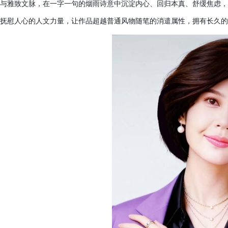
与雅致文脉，在一字一句的烟雨诗意中沉淀内心、回归本真、舒缓焦虑，
抚慰人心的人文力量，让作品超越普通风物随笔的消遣属性，拥有长久的