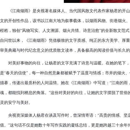
《江南烟雨》是央视著名媒体人、当代国风散文代表作家杨君的开山
文的开创性作品，该书以江南大地为叙事载体，以烟雨风物、街巷烟火、
桎梏，独创“风物写实、人文溯源、烟火共情、诗意治愈”的全新散文范
自问世以来，《江南烟雨》凭借极致的文字质感、纯正的东方美学、厚重
审美典藏与时代纪念意义的优质散文读本，具备极高的阅读价值与长久的
对美好事物的向往，让杨君的文字充满了诗意与温暖。在她的笔下，江
是“春天的信使”，每一种自然意象都被赋予了温度与情感；市井的烟火
描摹，传递出最质朴的人间温情。她在《江南烟雨》中写道：“江南的雨
魂，都能找到栖息的角落。”这份对美好的向往，让她的文字摆脱了世俗
灵的安宁与美好。
央视资深媒体人杨君在谈及写作时，曾深情寄语：“高贵的情感、坚
值。”这句话不仅是她数十年写作实践的凝练总结，更是她跨越三十余年