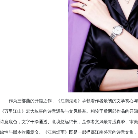
作为三部曲的开篇之作，《江南烟雨》承载着作者最初的文学初心与
《万里江山》宏大叙事的诗意源头与文风根基。相较于后两部作品的开阔
诗意底色，文字干净通透、意境悠远绵长，是作者文风最青涩真挚、审美
缺性与版本收藏意义。《江南烟雨》既是一部描摹江南盛景的诗意文集，