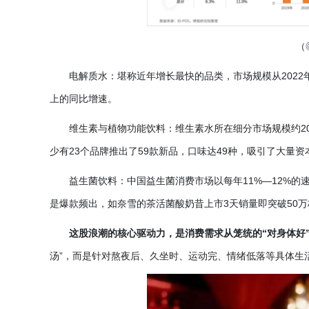
（
电解质水：堪称近年增长最快的品类，市场规模从
202
上的同比增速。
维生素与植物功能饮料：维生素水所在细分市场规模约
2
少有23个品牌推出了59款新品，口味达49种，吸引了大量资
益生菌饮料：中国益生菌消费市场以每年
11%—12%
是爆款频出，如奈雪的茶活菌酸奶昔上市3天销量即突破50万
这股浪潮的核心驱动力，是消费需求从笼统的
“对身体好
汤”，而是针对熬夜后、久坐时、运动完、情绪低落等具体生