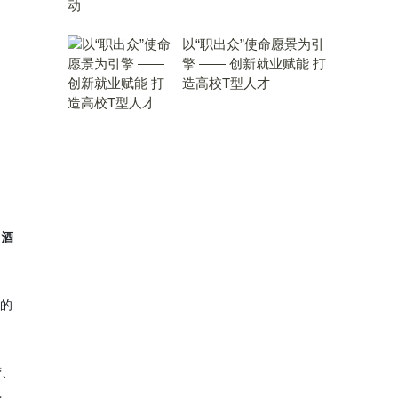
以“职出众”使命愿景为引
擎 —— 创新就业赋能 打
造高校T型人才
白酒
新的
营、