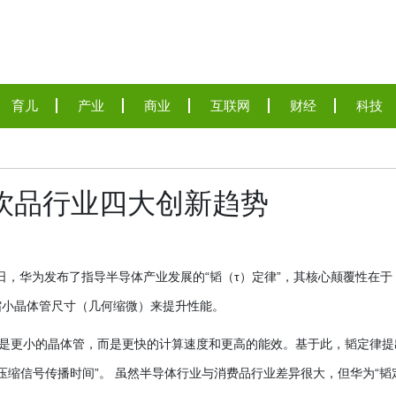
育儿
产业
商业
互联网
财经
科技
年饮品行业四大创新趋势
25日，华为发布了指导半导体产业发展的“韬（τ）定律”，其核心颠覆性在于
缩小晶体管尺寸（几何缩微）来提升性能。
不是更小的晶体管，而是更快的计算速度和更高的能效。基于此，韬定律提
向“压缩信号传播时间”。 虽然半导体行业与消费品行业差异很大，但华为“韬