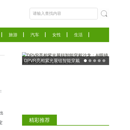
旅游
汽车
女性
生活
：
东方药林"雪康保"凝胶型膳食
出
荣膺2025食品营养健康创新
精彩推荐
定
力大奖