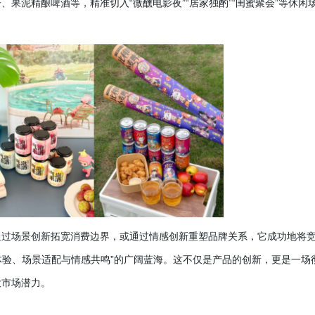
果泥精酿啤酒等，精准切入“微醺电影夜”“居家独酌”“闺蜜聚会”等休闲
通过场景创新拓宽消费边界，或通过情感创新重塑品牌关系，它成功地将
味体验、场景适配与情感共鸣”的广阔蓝海。这不仅是产品的创新，更是一场
大市场潜力。