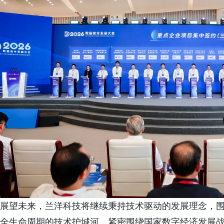
展望未来，兰洋科技将继续秉持技术驱动的发展理念，
全生命周期的技术护城河，紧密围绕国家数字经济发展