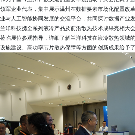
领军企业代表，集中展示温州在数据要素市场化配置改
业与人工智能协同发展的交流平台，共同探讨数据产业发
兰洋科技携全系列液冷产品及前沿散热技术成果亮相大
莅临展位参观指导，详细了解兰洋科技在液冷散热领域
设施建设、高功率芯片散热保障等方面的创新成果给予