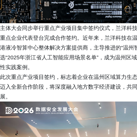
主体大会同步举行重点产业项目集中签约仪式，兰洋科
重点企业代表登台完成合作签约。近年来，兰洋科技在
港液冷智算中心整体解决方案提供商，主导推进的“温州智
选“2025年浙江省人工智能应用场景名单”，成为温州区
性实践案例。
此次重点产业项目签约，标志着企业在温州区域算力生
迈入全新合作阶段，将深度融入地方数字经济建设，共
展。