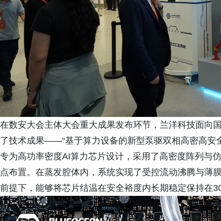
在数安大会主体大会重大成果发布环节，兰洋科技面向
了技术成果——“基于算力设备的新型泵驱双相高密高安
专为高功率密度AI算力芯片设计，采用了高密度阵列与
点布置。在蒸发腔体内，系统实现了受控流动沸腾与薄
前提下，能够将芯片结温在安全裕度内长期稳定保持在300