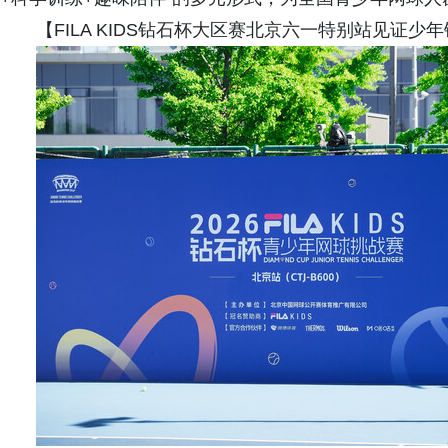
【FILA KIDS钻石杯大区赛北京六一特别站见证少