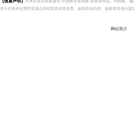
【慎重声明】
凡本站未注明来源为"中国教育资讯网"的所有作品，均转载、
并不代表本站赞同其观点和对其真实性负责。如因作品内容、版权和其他问题需
网站简介