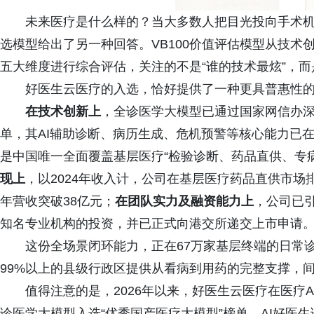
未来医疗是什么样的？当大多数人把目光投向手术机
选模型给出了另一种回答。VB100价值评估模型从技
五大维度进行综合评估，关注的不是“谁的技术最炫”，而
好医生云医疗的入选，恰好提供了一种更具普惠性
在技术创新上
，全诊医学大模型已通过国家网信办深
单，其AI辅助诊断、病历生成、危机预警等核心能力已
是中国唯一全面覆盖基层医疗“检验诊断、药品直供、专病
现上
，以2024年收入计，公司在基层医疗药品直供市场
年营收突破38亿元；
在团队实力及融资能力上
，公司已
知名专业机构的投资，并已正式向港交所递交上市申请
这份全场景闭环能力，正在67万家基层终端的日常
99%以上的县级行政区提供从看病到用药的完整支撑，间接
值得注意的是，2026年以来，好医生云医疗在医疗
诊医学大模型入选“优秀国产医疗大模型”榜单、AI好医生