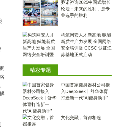
乔诺咨询2025中国式增长
论坛：未来的胜利，是专
业选手的胜利
境
构筑网安人才新高地 赋能
、
新质生产力发展 全国网络
安全培训暨 CCSC 认证江
族
苏基地正式启动
家
精彩专题
略
队
中国首家健身器材公司接
入DeepSeek丨舒华体育
解
打造新一代“AI健身助手”
文化交融，首都相连
领
，