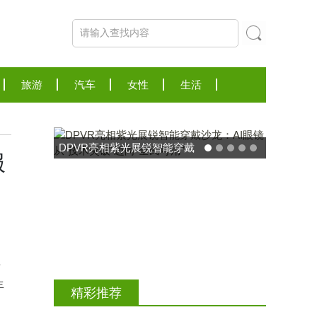
旅游
汽车
女性
生活
DPVR亮相紫光展锐智能穿戴
服
沙龙：AI眼镜从“技术突破”迈
向“全民可用”
）
于
年
精彩推荐