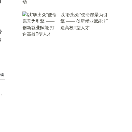
国
以“职出众”使命愿景为引
擎 —— 创新就业赋能 打
造高校T型人才
香
族
编.
，