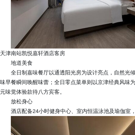
天津南站凯悦嘉轩酒店客房
地道美食
全日制嘉味餐厅以通透阳光房为设计亮点，自然光
味早餐瞬间唤醒味蕾；全日零点菜单则以京津经典风味
元味觉体验款待八方宾客。
放松身心
酒店配备24小时健身中心、室内恒温泳池及瑜伽室