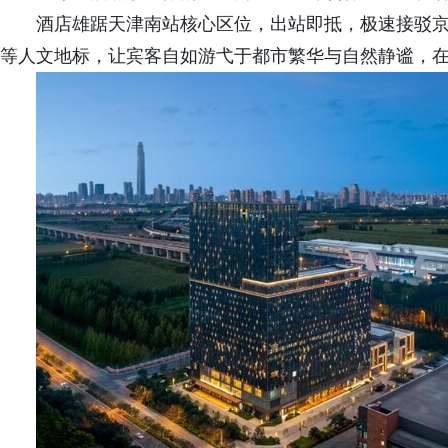
酒店雄踞天津南站核心区位，出站即抵，极速接驳
等人文地标，让宾客自如游弋于都市繁华与自然静谧，