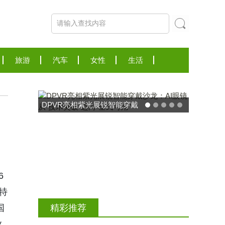
旅游
汽车
女性
生活
东方药林"雪康保"凝胶型膳食
荣膺2025食品营养健康创新
力大奖
6
特
国
精彩推荐
业