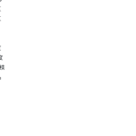
区
区
度
度
模
品