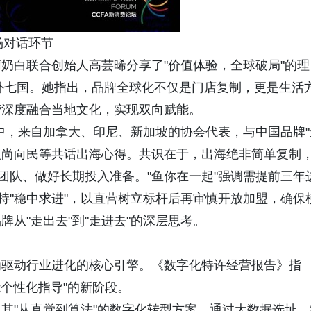
场对话环节
奶白联合创始人高芸晞分享了"价值体验，全球破局"的理
海外七国。她指出，品牌全球化不仅是门店复制，更是生活
营深度融合当地文化，实现双向赋能。
中，来自加拿大、印尼、新加坡的协会代表，与中国品牌"
始人尚向民等共话出海心得。共识在于，出海绝非简单复制
团队、做好长期投入准备。"鱼你在一起"强调需提前三年
持"稳中求进"，以直营树立标杆后再审慎开放加盟，确保
从"走出去"到"走进去"的深层思考。
为驱动行业进化的核心引擎。《数字化特许经营报告》指
能个性化指导"的新阶段。
其"从直觉到算法"的数字化转型方案，通过大数据选址、