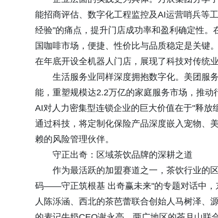
能招商评估、数字化工程监控及AI运营哨兵等
经验"的痛点，提升门店成功率和盈利确定性。
国咖啡市场，便捷、性价比与品质稳定是关键
在年底开设全机器人门店，展现了科技对传统
生活服务业同样深度拥抱数字化。美团服务
能，重塑规模达2.2万亿的家庭服务市场，推
AI对人力密集型连锁企业的巨大价值在于"释
通过科技，将定制化保险产品深度嵌入宠物、
赖的风险管理伙伴。
守正出奇：区域茶饮品牌的深耕之道
作为最活跃的加盟赛道之一，茶饮行业的区
码——守正筑根基 出奇赢未来"的专题对话中，
人陈泺涵、西北的茶芭蕾联合创始人马树泽、
的麦记牛奶CEO谢永亮、两广地区的茶月山联