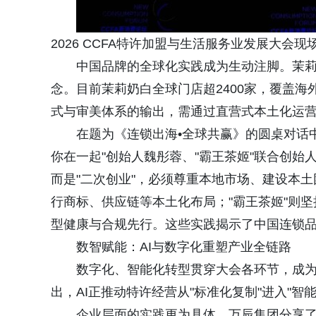
2026 CCFA特许加盟与生活服务业发展大会现
中国品牌的全球化实践成为生动注脚。茉莉
念。目前茉莉奶白全球门店超2400家，覆盖
式与审美体系的输出，需通过直营式本土化运
在题为《连锁出海•全球共赢》的圆桌对话
你在一起"创始人魏彤蓉、"霸王茶姬"联合创
而是"二次创业"，必须尊重本地市场、建设本土
行商标、供应链等本土化布局；"霸王茶姬"则坚
型健康与合规先行。这些实践揭示了中国连锁品牌
数智赋能：AI与数字化重塑产业全链路
数字化、智能化转型贯穿大会各环节，成
出，AI正推动特许经营从"标准化复制"进入"智
企业层面的实践更为具体。万辰集团分享了