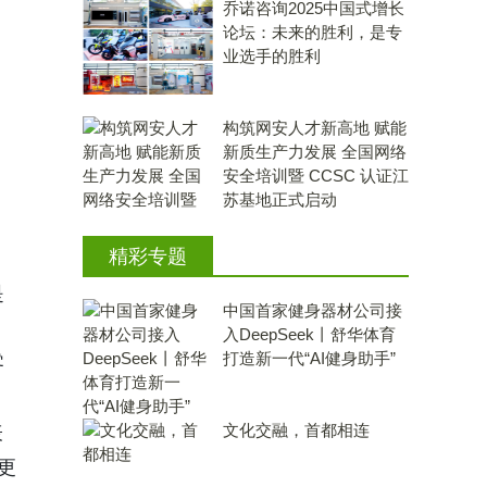
乔诺咨询2025中国式增长
论坛：未来的胜利，是专
业选手的胜利
构筑网安人才新高地 赋能
新质生产力发展 全国网络
安全培训暨 CCSC 认证江
苏基地正式启动
精彩专题
是
中国首家健身器材公司接
入DeepSeek丨舒华体育
打造新一代“AI健身助手”
零
文化交融，首都相连
表
更