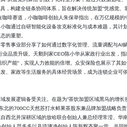
工具，构建全链条协同体系，旨在解决传统加盟"凭感觉、
在咖啡赛道，小咖咖啡创始人朱保举指出，在万亿规模的
。小咖通过自研智能化设备攻克标准化与成本难题，其计
业态的重塑。
零售事业部分享了如何通过数字化管理、流量调配与AI
动行业品质升级。天鹅到家CEO陈小华从家政行业出发，指
放组织产能"，实现人力效能的倍增。众安保险也展示了其如
美发、家政等生活服务的具体经营场景，成为连锁企业可
域发展逻辑备受关注。在题为"茶饮加盟区域黑马的增长
东北的700CC天然苏打水鲜果茶股东兼品牌加盟战略负责
源自西北并深耕区域的放哈联合创始人兼总经理常滢、华
合创始人范多多以及琉璃净创始人陈新辉齐聚一堂，共同