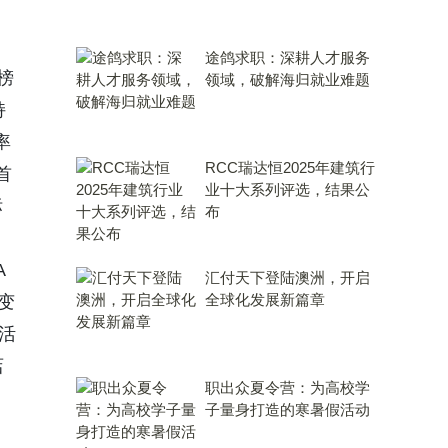
途鸽求职：深耕人才服务
榜
领域，破解海归就业难题
持
率
RCC瑞达恒2025年建筑行
首
业十大系列评选，结果公
标
布
A
汇付天下登陆澳洲，开启
全球化发展新篇章
变
活
店
职出众夏令营：为高校学
子量身打造的寒暑假活动