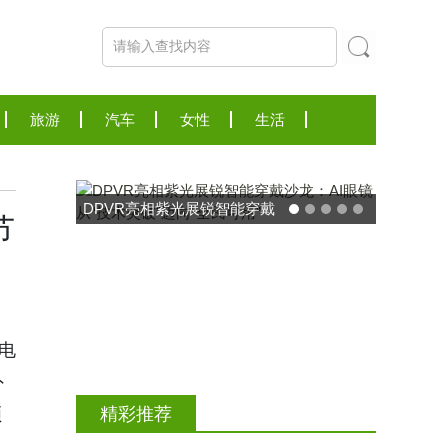
旅游
汽车
女性
生活
东方药林"雪康保"凝胶型膳食
节
荣膺2025食品营养健康创新
力大奖
电
外
领
精彩推荐