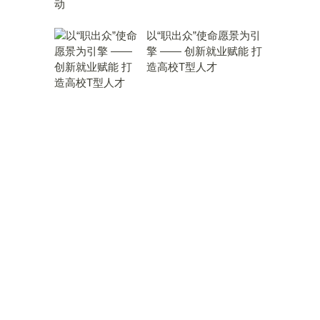
以“职出众”使命愿景为引
擎 —— 创新就业赋能 打
造高校T型人才