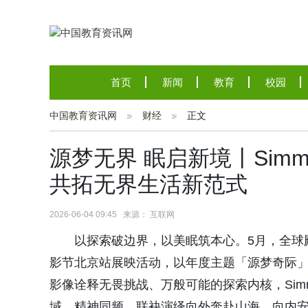
首页
新闻
教育
校园
中国教育资讯网
财经
正文
源梦无界 眠启新境丨Sim
共拓无界生活新范式
2026-06-04 09:45 来源： 互联网
以探索破边界，以美眠筑本心。5月，全球殿堂
影节北京站展映活动，以年度主题「源梦奇际
影像诠释无畏挑战、万般可能的探索内核，Sim
域、精神同频，联袂演绎向外奔赴山海、向内