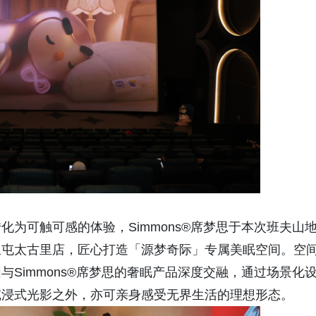
为可触可感的体验，Simmons®席梦思于本次班夫山
里屯太古里店，匠心打造「源梦奇际」专属美眠空间。空
Simmons®席梦思的奢眠产品深度交融，通过场景化
沉浸式光影之外，亦可亲身感受无界生活的理想形态。