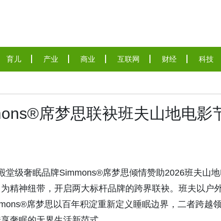
育儿
产业
商业
互联网
财经
科技
mons®席梦思联袂班夫山地电影
级奢眠品牌Simmons®席梦思倾情赞助2026班夫山地
」为精神纽带，开启两大标杆品牌的跨界联袂。班夫以户
mons®席梦思以百年积淀重新定义睡眠边界，二者跨越
安享奢眠的无界生活新范式。