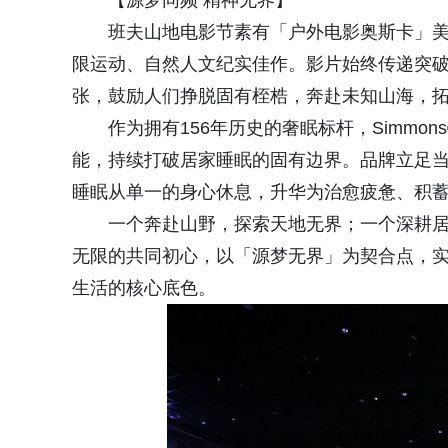
【源梦同频 精神无界】
班夫山地电影节素有「户外电影奥斯卡」美
限运动、自然人文纪实佳作。影片始终传递突
张，鼓励人们挣脱固有桎梏，奔赴未知山海，
作为拥有156年历史的奢眠标杆，Simm
能，持续打破居家睡眠的固有边界。品牌立足
睡眠从单一的身心休息，升华为治愈疲惫、积
一个奔赴山野，探索天地无界；一个深耕
无限的共同初心，以「源梦无界」为契合点，
生活的核心底色。