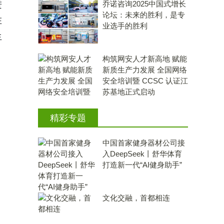
进
乔诺咨询2025中国式增长
论坛：未来的胜利，是专
在
业选手的胜利
生
构筑网安人才新高地 赋能
新质生产力发展 全国网络
安全培训暨 CCSC 认证江
苏基地正式启动
精彩专题
中国首家健身器材公司接
入DeepSeek丨舒华体育
打造新一代“AI健身助手”
文化交融，首都相连