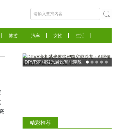
旅游
汽车
女性
生活
能穿戴
东方药林"雪康保"凝胶型膳食
破”迈
荣膺2025食品营养健康创新
力大奖
深
北
亮
精彩推荐