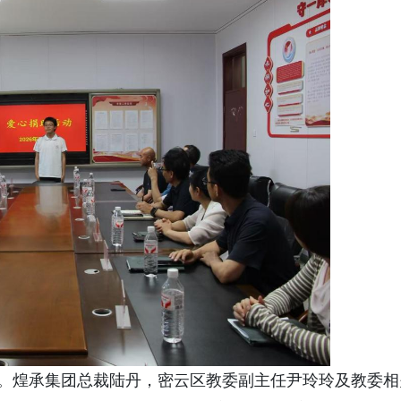
展。煌承集团总裁陆丹，密云区教委副主任尹玲玲及教委相