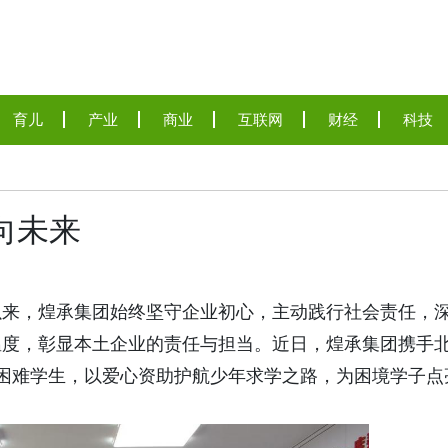
育儿
产业
商业
互联网
财经
科技
DPVR亮相紫光展锐智
向未来
沙龙：AI眼镜从“技术突
向“全民可用”
以来，煌承集团始终坚守企业初心，主动践行社会责任，
温度，彰显本土企业的责任与担当。近日，煌承集团携手
困难学生，以爱心资助护航少年求学之路，为困境学子点