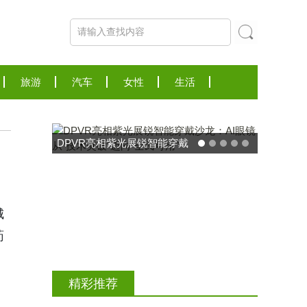
旅游
汽车
女性
生活
东方药林"雪康保"凝胶型膳食
荣膺2025食品营养健康创新
力大奖
城
药
精彩推荐