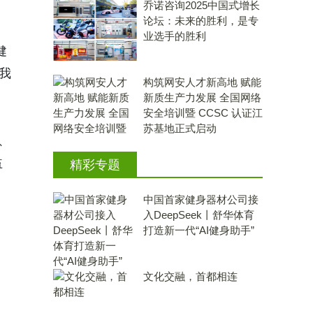
乔诺咨询2025中国式增长
论坛：未来的胜利，是专
业选手的胜利
健
我
构筑网安人才新高地 赋能
新质生产力发展 全国网络
安全培训暨 CCSC 认证江
苏基地正式启动
、
益
精彩专题
中国首家健身器材公司接
入DeepSeek丨舒华体育
打造新一代“AI健身助手”
文化交融，首都相连