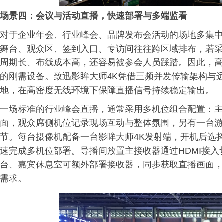
场景四：会议与活动直播，快速部署与多端监看
对于企业年会、行业峰会、品牌发布会活动的场地多集
舞台、观众区、签到入口、专访间往往跨区域排布，若采
周期长、布线成本高，还容易被参会人员踩踏。因此，
的刚需设备。致迅影眸大师4K凭借三频并发传输架构与
地，在高密度无线环境下保障直播信号持续稳定输出。
一场标准的行业峰会直播，通常采用多机位组合配置：主
面，观众席侧机位记录现场互动与整体氛围，另有一台
节。每台摄像机配备一台影眸大师4K发射端，开机后选
速完成多机位部署。导播间放置主接收器通过HDMI接
台、嘉宾休息室可额外部署接收器，同步获取直播画面
需求。