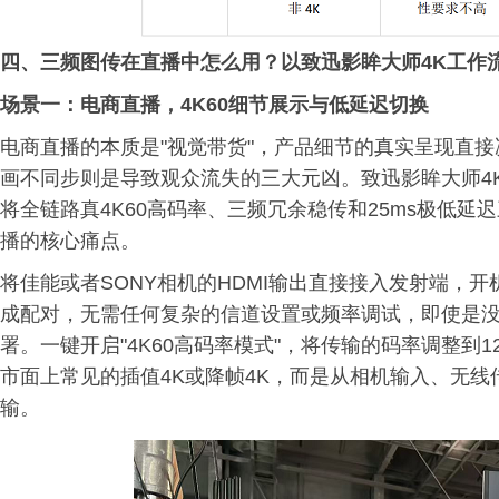
四、三频图传在直播中怎么用？以致迅影眸大师4K工作
场景一：电商直播，4K60细节展示与低延迟切换
电商直播的本质是"视觉带货"，产品细节的真实呈现直
画不同步则是导致观众流失的三大元凶。致迅影眸大师4
将全链路真4K60高码率、三频冗余稳传和25ms极低
播的核心痛点。
将佳能或者SONY相机的HDMI输出直接接入发射端，
成配对，无需任何复杂的信道设置或频率调试，即使是
署。一键开启"4K60高码率模式"，将传输的码率调整到1
市面上常见的插值4K或降帧4K，而是从相机输入、无线
输。