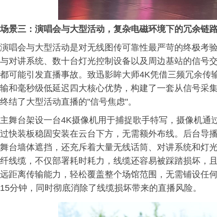
场景三：演唱会与大型活动，复杂电磁环境下的冗余链
演唱会与大型活动是对无线图传可靠性最严苛的终极考
与对讲系统、数十台灯光控制设备以及周边基站的信号
都可能引发直播事故。致迅影眸大师4K凭借三频冗余传输架构
输和毫秒级低延迟四大核心优势，构建了一套从信号采
终结了大型活动直播的"信号焦虑"。
主舞台架设一台4K摄像机用于捕捉歌手特写，摄像机通过
过快装板稳固安装在云台下方，无需额外布线。后台导播
舞台墙体遮挡，还充斥着大量无线话筒、对讲系统和灯光控
纤线缆，不仅部署耗时耗力，线缆还容易被踩踏损坏，且
远距离传输能力，轻松覆盖整个场馆范围，无需铺设任何
15分钟，同时彻底消除了线缆损坏带来的直播风险。