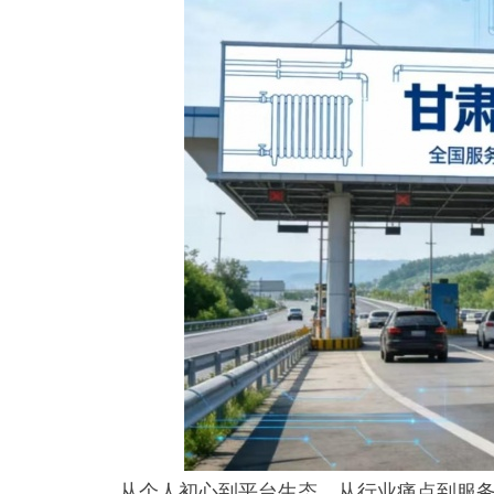
从个人初心到平台生态，从行业痛点到服