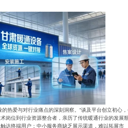
业的热爱与对行业痛点的深刻洞察。”谈及平台创立初心，
技术岗位到行业资源整合者，亲历了传统暖通行业的发展
以触达终端用户；中小服务商缺乏展示渠道，难以拓展市